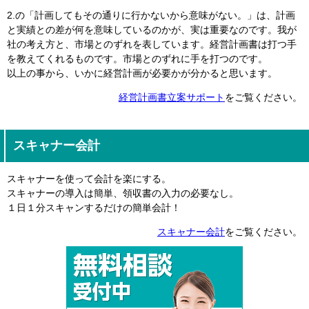
2.の「計画してもその通りに行かないから意味がない。」は、計画
と実績との差が何を意味しているのかが、実は重要なのです。我が
社の考え方と、市場とのずれを表しています。経営計画書は打つ手
を教えてくれるものです。市場とのずれに手を打つのです。
以上の事から、いかに経営計画が必要かが分かると思います。
経営計画書立案サポート
をご覧ください。
スキャナー会計
スキャナーを使って会計を楽にする。
スキャナーの導入は簡単、領収書の入力の必要なし。
１日１分スキャンするだけの簡単会計！
スキャナー会計
をご覧ください。
相談受付：048-2
無料相談受付
ご予約で時間