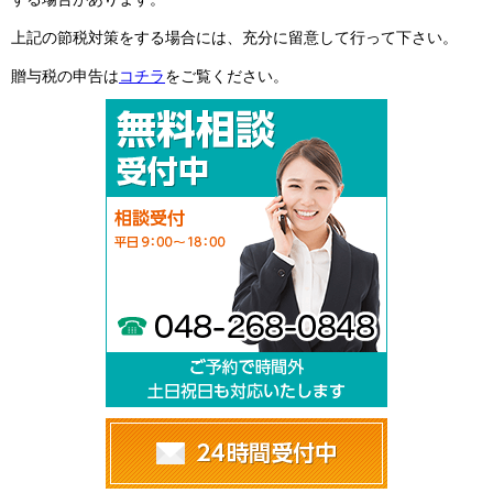
上記の節税対策をする場合には、充分に留意して行って下さい。
贈与税の申告は
コチラ
をご覧ください。
相談受付：048-2
無料相談受付
ご予約で時間
メールでのお問