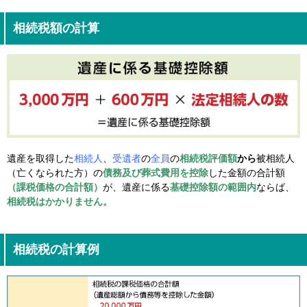
相続税額の計算
遺産を取得した
相続人
、
受遺者
の
全員
の
相続税評価額
から
被相続人
（亡くなられた方）の
債務及び葬式費用を控除
した金額の合計額
（課税価格の合計額）
が、遺産に係る
基礎控除額の範囲内
ならば、
相続税はかかりません。
相続税の計算例