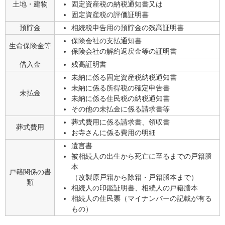
土地・建物
固定資産税の納税通知書又は
固定資産税の評価証明書
預貯金
相続税申告用の預貯金の残高証明書
保険会社の支払通知書
生命保険金等
保険会社の解約返戻金等の証明書
借入金
残高証明書
未納に係る固定資産税納税通知書
未納に係る所得税の確定申告書
未払金
未納に係る住民税の納税通知書
その他の未払金に係る請求書等
葬式費用に係る請求書、領収書
葬式費用
お寺さんに係る費用の明細
遺言書
被相続人の出生から死亡に至るまでの戸籍謄
本
戸籍関係の書
（改製原戸籍から除籍・戸籍謄本まで）
類
相続人の印鑑証明書、相続人の戸籍謄本
相続人の住民票（マイナンバーの記載が有る
もの）